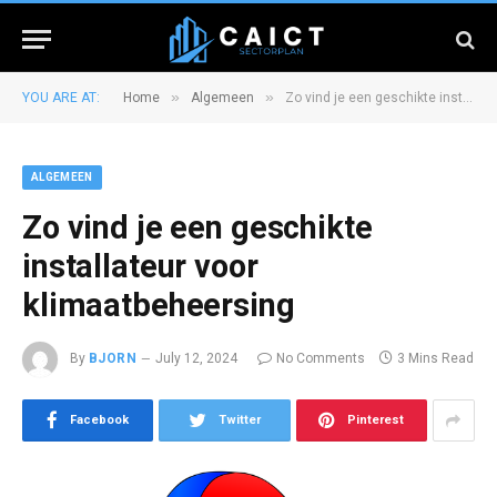
»
»
YOU ARE AT:
Home
Algemeen
Zo vind je een geschikte installateur voor klimaatbeheersing
ALGEMEEN
Zo vind je een geschikte
installateur voor
klimaatbeheersing
By
BJORN
July 12, 2024
No Comments
3 Mins Read
Facebook
Twitter
Pinterest