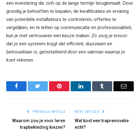
een investering die zich op de lange termijn terugbetaalt. Door
grondig je behoeften te bepalen, de kwalificaties en ervaring
van potentiële installateurs te controleren, offertes te
vergelijken, en te letten op communicatie en professionaliteit,
kun je met vertrouwen een keuze maken.
Zo zorg je ervoor
dat je een systeem krijgt dat efficiënt, duurzaam en
betrouwbaar is, geïnstalleerd door een vakman waarop je
kunt rekenen.
Facebook
Twitter
Pinterest
LinkedIn
Tumblr
Email
PREVIOUS ARTICLE
NEXT ARTICLE
Waarom zou je voor leren
Wat kost een traprenovatie
trapbekleding kiezen?
echt?