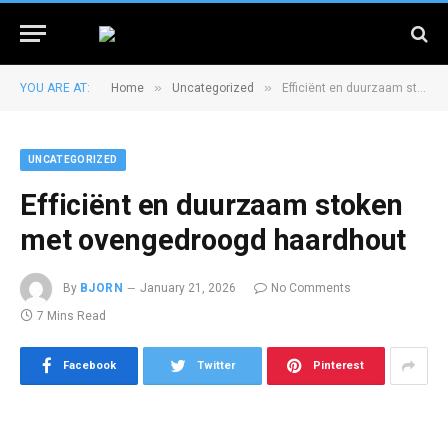
»
»
YOU ARE AT:
Home
Uncategorized
Efficiënt en duurzaam stoken met ovengedroogd haardhout
UNCATEGORIZED
Efficiënt en duurzaam stoken
met ovengedroogd haardhout
By
BJORN
January 21, 2026
No Comments
7 Mins Read
Facebook
Twitter
Pinterest