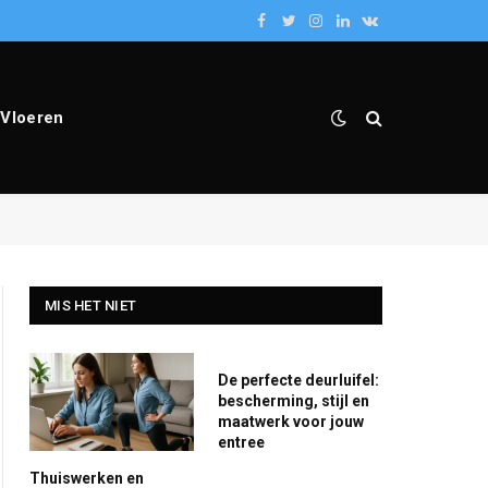
Facebook
Twitter
Instagram
LinkedIn
VKontakte
Vloeren
MIS HET NIET
De perfecte deurluifel:
bescherming, stijl en
maatwerk voor jouw
entree
Thuiswerken en