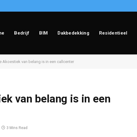
me
Bedrijf
BIM
Dakbedekking
Residentieel
Akoestiek van belang is in een callcenter
k van belang is in een
3 Mins Read