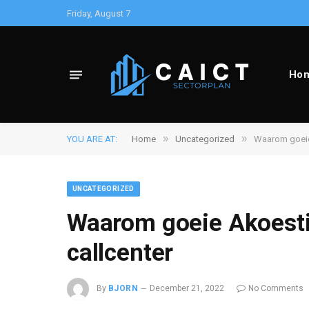
Friday, August 7
Ho
»
»
YOU ARE AT:
Home
Uncategorized
Waarom goeie 
UNCATEGORIZED
Waarom goeie Akoestie
callcenter
By
BJORN
December 21, 2022
No Comments