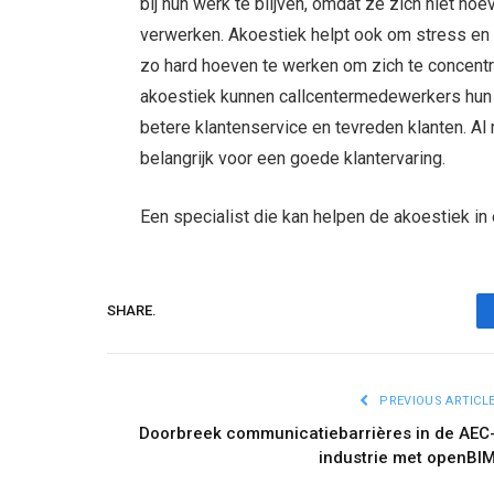
bij hun werk te blijven, omdat ze zich niet ho
verwerken. Akoestiek helpt ook om stress en
zo hard hoeven te werken om zich te concentr
akoestiek kunnen callcentermedewerkers hun we
betere klantenservice en tevreden klanten. Al 
belangrijk voor een goede klantervaring.
Een specialist die kan helpen de akoestiek in 
SHARE.
PREVIOUS ARTICL
Doorbreek communicatiebarrières in de AEC
industrie met openBI