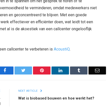
even in te spannen om het gesprek te horen of te
 vermoeidheid te verminderen, omdat medewerkers niet
eren en geconcentreerd te blijven. Met een goede
rk effectiever en efficiënter doen, wat leidt tot een
met al is de akoestiek van een callcenter ongelooflijk
een callcenter te verbeteren is
AcoustiQ
.
Facebook
Twitter
Pinterest
LinkedIn
Tumblr
Email
E
NEXT ARTICLE
-
Wat is biobased bouwen en hoe werkt het?
M