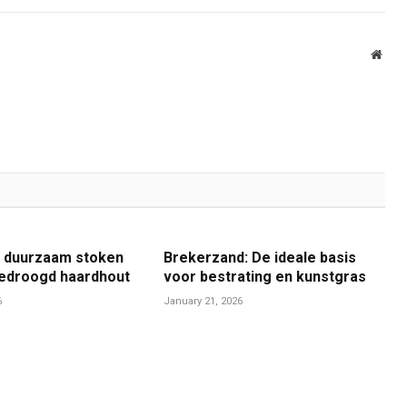
Webs
en duurzaam stoken
Brekerzand: De ideale basis
edroogd haardhout
voor bestrating en kunstgras
6
January 21, 2026