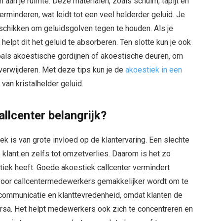
aan je ruimte. Deze materialen, zoals schuim, tapijt en
rminderen, wat leidt tot een veel helderder geluid. Je
chikken om geluidsgolven tegen te houden. Als je
helpt dit het geluid te absorberen. Ten slotte kun je ook
zoals akoestische gordijnen of akoestische deuren, om
 verwijderen. Met deze tips kun je de
akoestiek in een
van kristalhelder geluid.
llcenter belangrijk?
ek is van grote invloed op de klantervaring. Een slechte
 klant en zelfs tot omzetverlies. Daarom is het zo
tiek heeft. Goede akoestiek callcenter vermindert
 voor callcentermedewerkers gemakkelijker wordt om te
 communicatie en klanttevredenheid, omdat klanten de
rsa. Het helpt medewerkers ook zich te concentreren en