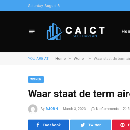
Saturday, August 8
Ho
»
»
YOU ARE AT:
Home
Wonen
Waar staat de term ai
WONEN
Waar staat de term ai
By
BJORN
March 3, 2023
No Comments
3
Facebook
Twitter
P