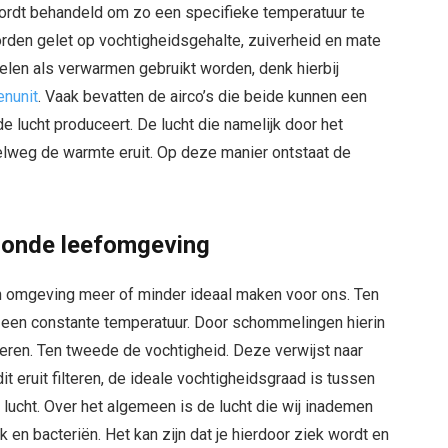
wordt behandeld om zo een specifieke temperatuur te
worden gelet op vochtigheidsgehalte, zuiverheid en mate
oelen als verwarmen gebruikt worden, denk hierbij
enunit
. Vaak bevatten de airco’s die beide kunnen een
e lucht produceert. De lucht die namelijk door het
elweg de warmte eruit. Op deze manier ontstaat de
zonde leefomgeving
en omgeving meer of minder ideaal maken voor ons. Ten
j een constante temperatuur. Door schommelingen hierin
neren. Ten tweede de vochtigheid. Deze verwijst naar
dit eruit filteren, de ideale vochtigheidsgraad is tussen
lucht. Over het algemeen is de lucht die wij inademen
ok en bacteriën. Het kan zijn dat je hierdoor ziek wordt en