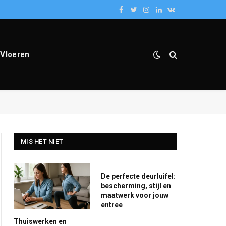
Facebook
Twitter
Instagram
LinkedIn
VKontakte
Vloeren
MIS HET NIET
De perfecte deurluifel:
bescherming, stijl en
maatwerk voor jouw
entree
Thuiswerken en