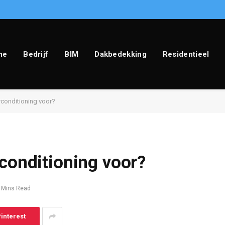
me
Bedrijf
BIM
Dakbedekking
Residentieel
rconditioning voor?
rconditioning voor?
 Mins Read
interest