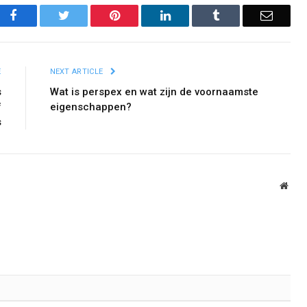
Facebook
Twitter
Pinterest
LinkedIn
Tumblr
Email
E
NEXT ARTICLE
s
Wat is perspex en wat zijn de voornaamste
f
eigenschappen?
s
Webs