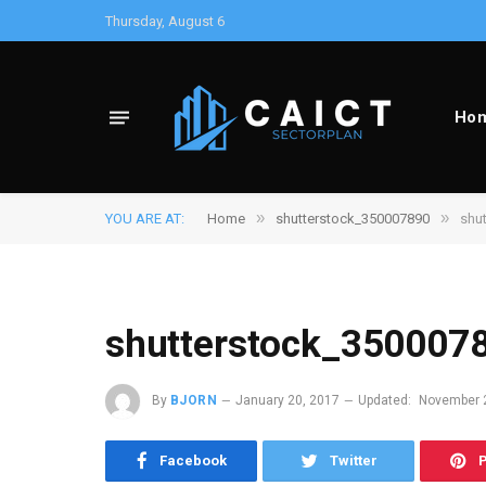
Thursday, August 6
Ho
»
»
YOU ARE AT:
Home
shutterstock_350007890
shu
shutterstock_350007
By
BJORN
January 20, 2017
Updated:
November 
Facebook
Twitter
P