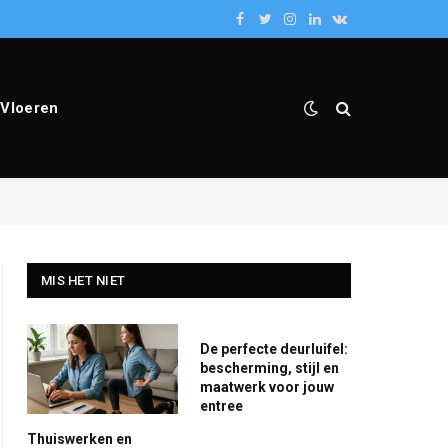
Facebook
Twitter
Instagram
LinkedIn
VKontakte
Vloeren
MIS HET NIET
De perfecte deurluifel:
bescherming, stijl en
maatwerk voor jouw
entree
Thuiswerken en