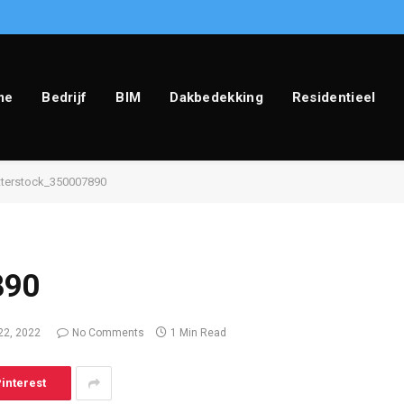
me
Bedrijf
BIM
Dakbedekking
Residentieel
tterstock_350007890
890
22, 2022
No Comments
1 Min Read
interest