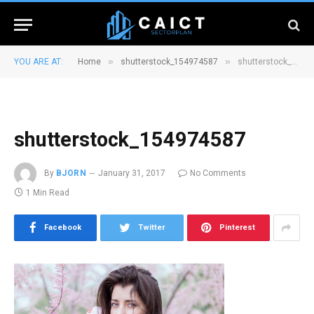
»
»
YOU ARE AT:
Home
shutterstock_154974587
shutterstock_154974587
shutterstock_154974587
By
BJORN
January 31, 2017
No Comments
1 Min Read
Facebook
Twitter
Pinterest