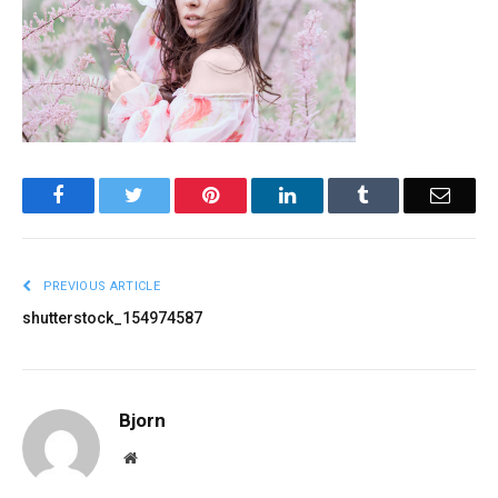
Facebook
Twitter
Pinterest
LinkedIn
Tumblr
Email
PREVIOUS ARTICLE
shutterstock_154974587
Bjorn
Website