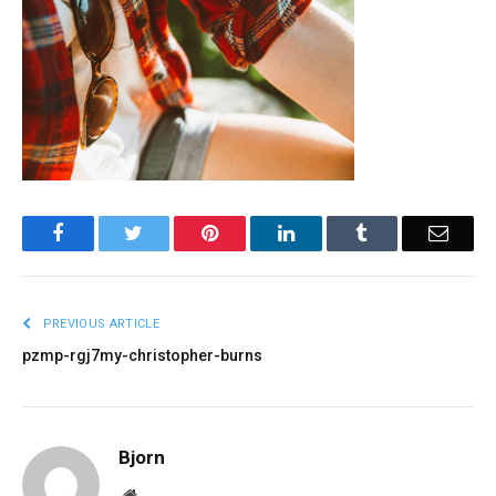
Facebook
Twitter
Pinterest
LinkedIn
Tumblr
Email
PREVIOUS ARTICLE
pzmp-rgj7my-christopher-burns
Bjorn
Website