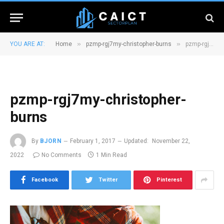
»
»
YOU ARE AT:
Home
pzmp-rgj7my-christopher-burns
pzmp-rgj7my-christopher-burns
pzmp-rgj7my-christopher-
burns
By
BJORN
February 1, 2017
Updated:
November 22,
2022
No Comments
1 Min Read
Facebook
Twitter
Pinterest