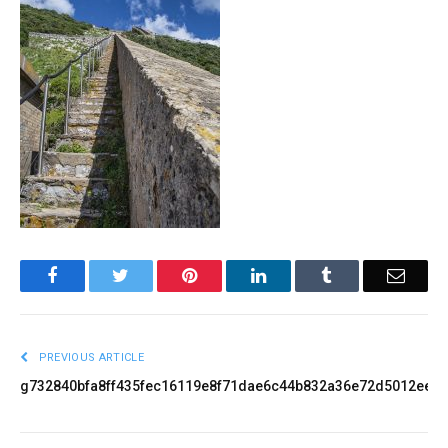
Facebook
Twitter
Pinterest
LinkedIn
Tumblr
Email
PREVIOUS ARTICLE
g732840bfa8ff435fec16119e8f71dae6c44b832a36e72d5012ee8