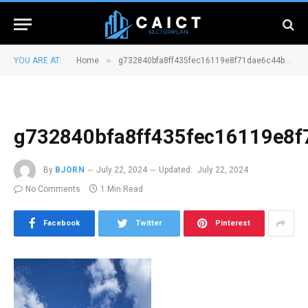
»
YOU ARE AT:
Home
g732840bfa8ff435fec16119e8f71dae6c44b832a36e72d5012ee8ec5b7014430fc4b5a458932712497e12dd38372e01fa20f0121afc35c8b38e682451c09efd8_640
g732840bfa8ff435fec16119e8
By
BJORN
July 22, 2024
Updated:
July 22, 2024
No Comments
1 Min Read
Facebook
Twitter
Pinterest