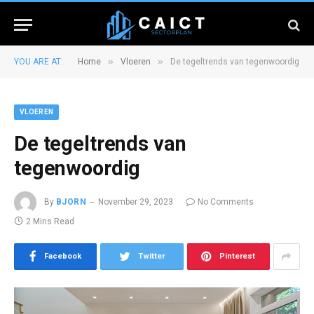
»
»
YOU ARE AT:
Home
Vloeren
De tegeltrends van tegenwoordig
VLOEREN
De tegeltrends van
tegenwoordig
By
BJORN
November 29, 2023
No Comments
2 Mins Read
Facebook
Twitter
Pinterest